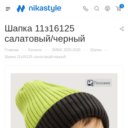
0
Шапка 11з16125
салатовый/черный
—
—
—
—
Главная
Каталог
ЗИМА 2025-2026
Шапки
Шапка 11з16125 салатовый/черный
Похожие