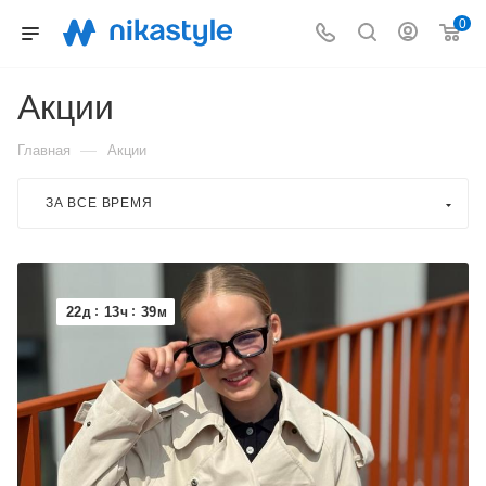
0
Акции
—
Главная
Акции
ЗА ВСЕ ВРЕМЯ
22
13
39
д
ч
м