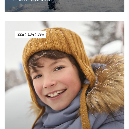
22
13
39
д
ч
м