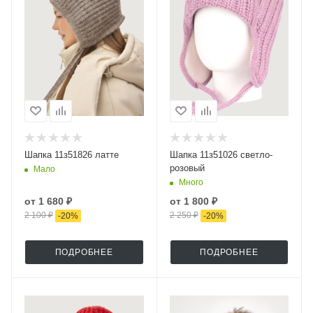
Шапка 11з51826 латте
Шапка 11з51026 светло-
розовый
Мало
Много
от
1 680 ₽
от
1 800 ₽
2 100 ₽
2 250 ₽
-
20
%
-
20
%
ПОДРОБНЕЕ
ПОДРОБНЕЕ