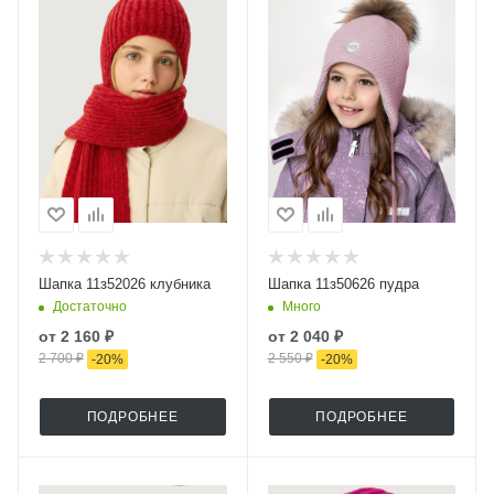
Шапка 11з52026 клубника
Шапка 11з50626 пудра
Достаточно
Много
от
2 160 ₽
от
2 040 ₽
2 700 ₽
2 550 ₽
-
20
%
-
20
%
ПОДРОБНЕЕ
ПОДРОБНЕЕ