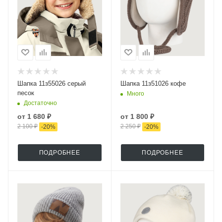
Шапка 11з55026 серый
Шапка 11з51026 кофе
песок
Много
Достаточно
от
1 680 ₽
от
1 800 ₽
2 100 ₽
2 250 ₽
-
20
%
-
20
%
ПОДРОБНЕЕ
ПОДРОБНЕЕ