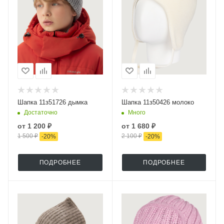
Шапка 11з51726 дымка
Шапка 11з50426 молоко
Достаточно
Много
от
1 200 ₽
от
1 680 ₽
1 500 ₽
2 100 ₽
-
20
%
-
20
%
ПОДРОБНЕЕ
ПОДРОБНЕЕ