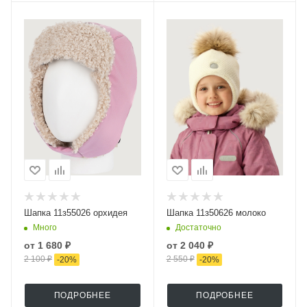
Шапка 11з55026 орхидея
Шапка 11з50626 молоко
Много
Достаточно
от
1 680 ₽
от
2 040 ₽
2 100 ₽
2 550 ₽
-
20
%
-
20
%
ПОДРОБНЕЕ
ПОДРОБНЕЕ