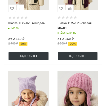
Шапка 11з52026 миндаль
Шапка 11з52026 спелая
вишня
Мало
Достаточно
от
2 160 ₽
от
2 160 ₽
2 700 ₽
2 700 ₽
-
20
%
-
20
%
ПОДРОБНЕЕ
ПОДРОБНЕЕ