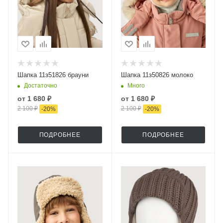
Шапка 11з51826 брауни
Шапка 11з50826 молоко
Достаточно
Много
от
1 680 ₽
от
1 680 ₽
2 100 ₽
2 100 ₽
-
20
%
-
20
%
ПОДРОБНЕЕ
ПОДРОБНЕЕ