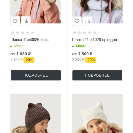
Шапка 11з50826 ирис
Шапка 11з51026 орхидея
Много
Много
от
1 680 ₽
от
1 800 ₽
2 100 ₽
2 250 ₽
-
20
%
-
20
%
ПОДРОБНЕЕ
ПОДРОБНЕЕ