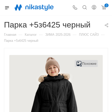
0
Парка +5з6425 черный
—
—
—
—
Главная
Каталог
ЗИМА 2025-2026
ПЛЮС САЙЗ
Парка +5з6425 черный
Похожие