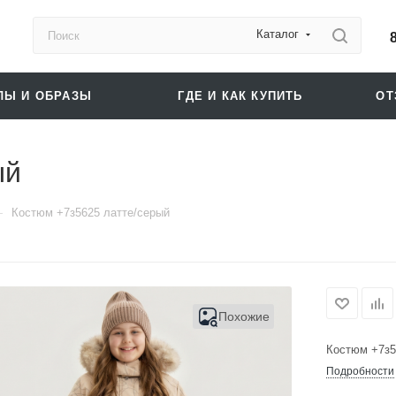
Каталог
ЛЫ И ОБРАЗЫ
ГДЕ И КАК КУПИТЬ
О
ый
—
Костюм +7з5625 латте/серый
Похожие
Костюм +7з5
Подробности