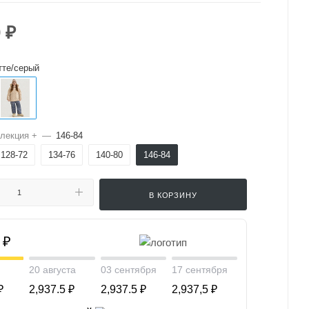
0
₽
тте/серый
лекция +
—
146-84
128-72
134-76
140-80
146-84
В КОРЗИНУ
 ₽
20 августа
03 сентября
17 сентября
₽
2,937.5 ₽
2,937.5 ₽
2,937,5 ₽