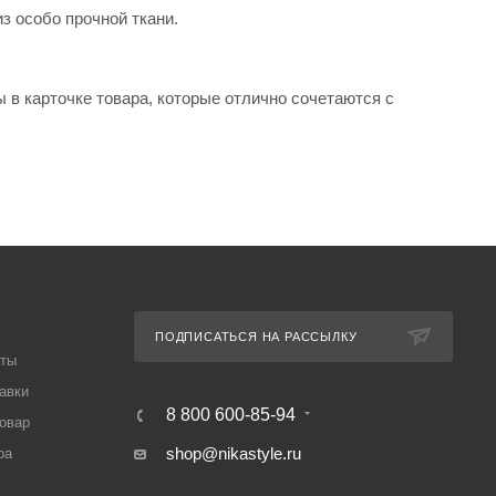
з особо прочной ткани.
 в карточке товара, которые отлично сочетаются с
ПОДПИСАТЬСЯ НА РАССЫЛКУ
аты
авки
8 800 600-85-94
товар
shop@nikastyle.ru
ра