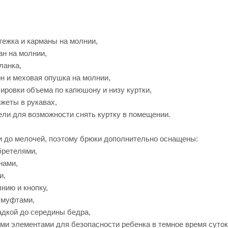
тежка и карманы на молнии,
ан на молнии,
ланка,
н и меховая опушка на молнии,
лировки объема по капюшону и низу куртки,
жеты в рукавах,
тели для возможности снять куртку в помещении.
 до мелочей, поэтому брюки дополнительно оснащены:
бретелями,
нами,
и,
лнию и кнопку,
 муфтами,
адкой до середины бедра,
ми элементами для безопасности ребенка в темное время суток