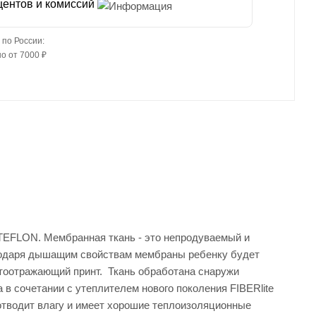
центов и комиссий
 по России:
о от 7000 ₽
 TEFLON. Мембранная ткань - это непродуваемый и
агодаря дышащим свойствам мембраны ребенку будет
ветоотражающий принт. Ткань обработана снаружи
в сочетании с утеплителем нового поколения FIBERlite
отводит влагу и имеет хорошие теплоизоляционные