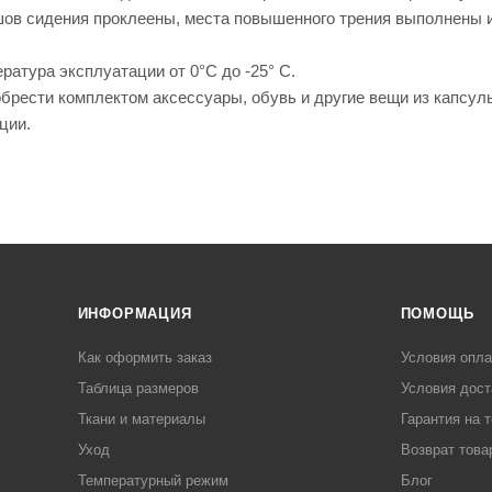
шов сидения проклеены, места повышенного трения выполнены и
атура эксплуатации от 0°С до -25° С.
рести комплектом аксессуары, обувь и другие вещи из капсулы
ции.
ИНФОРМАЦИЯ
ПОМОЩЬ
Как оформить заказ
Условия опл
Таблица размеров
Условия дост
Ткани и материалы
Гарантия на 
Уход
Возврат това
Температурный режим
Блог