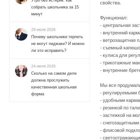
Утро без истерик: как
свойства.
собрать школьника за 15
минут
Функционал:
- центральная зас
29 июля 2026
- внутренний карм
Почему школьники терпеть
- ветрозащитная п
не могут пиджаки? И можно
- съемный капюшо
ли это исправить?
- кулиса для регу
- трикотажные ман
24 июля 2026
- внутренние бре
Сколько на самом деле
должна прослужить
Мы все продумали
качественная школьная
- регулируемыми 
форма
- удобными карма
- резинкой по тали
- застежкой на мо
- снегозащитными
- флисовой подкл
- светоотражающи