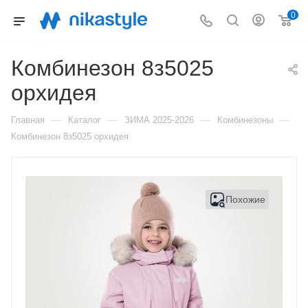
0
Комбинезон 8з5025
орхидея
—
—
—
—
Главная
Каталог
ЗИМА 2025-2026
Комбинезоны
Комбинезон 8з5025 орхидея
Похожие