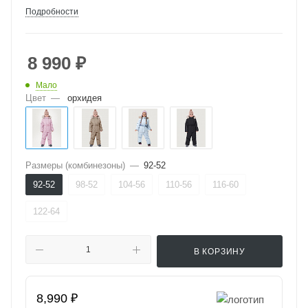
Подробности
8 990
₽
Мало
Цвет
—
орхидея
Размеры (комбинезоны)
—
92-52
92-52
98-52
104-56
110-56
116-60
122-64
В КОРЗИНУ
8,990 ₽