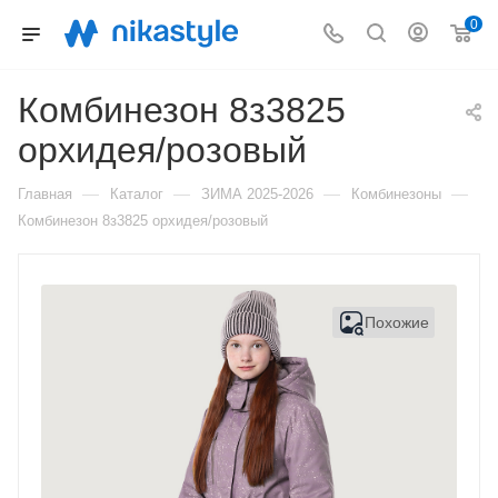
0
Комбинезон 8з3825
орхидея/розовый
—
—
—
—
Главная
Каталог
ЗИМА 2025-2026
Комбинезоны
Комбинезон 8з3825 орхидея/розовый
Похожие