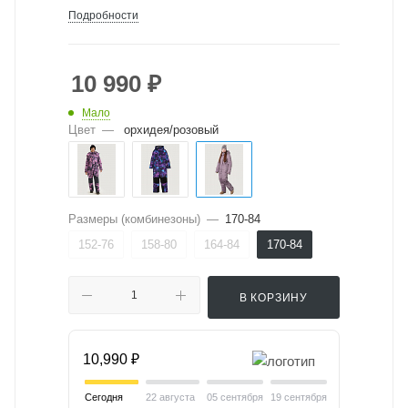
Подробности
10 990
₽
Мало
Цвет
—
орхидея/розовый
Размеры (комбинезоны)
—
170-84
152-76
158-80
164-84
170-84
В КОРЗИНУ
10,990 ₽
Сегодня
22 августа
05 сентября
19 сентября