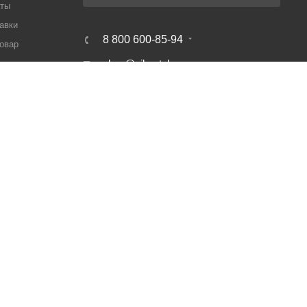
аты
авки
8 800 600-85-94
товар
shop@nikastyle.ru
ра
г. Владимир, ул. 16 лет Октября, д.
20