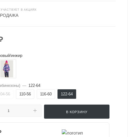
 УЧАСТВУЕТ В АКЦИЯХ
ПРОДАЖА
₽
зовый/инжир
мбинезоны)
—
122-64
104-56
110-56
116-60
122-64
В КОРЗИНУ
₽