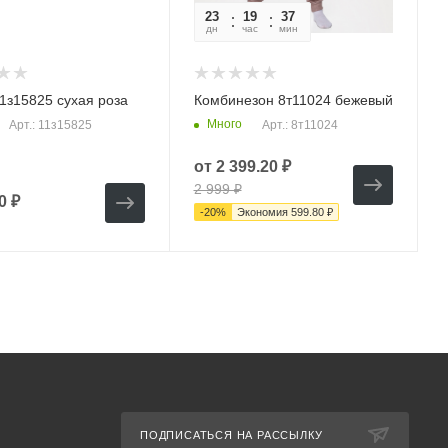
23
19
37
07
дн
час
мин
сек
1з15825 сухая роза
Комбинезон 8т11024 бежевый
Много
Арт.: 11з15825
Арт.: 8т11024
от
2 399.20 ₽
2 999 ₽
0 ₽
-
20
%
Экономия
599.80 ₽
ПОДПИСАТЬСЯ НА РАССЫЛКУ