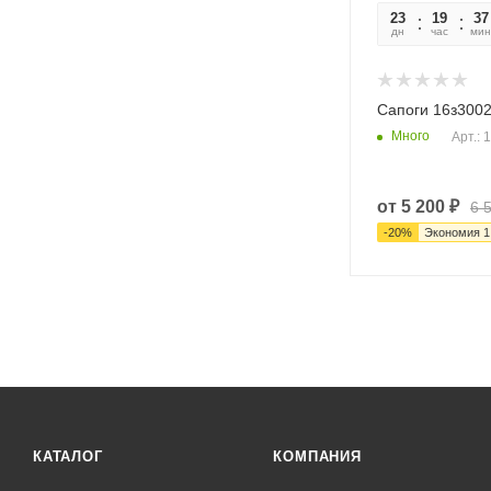
23
19
37
дн
час
мин
Сапоги 16з300
Много
Арт.: 
от
5 200 ₽
6 
-
20
%
Экономия
1
КАТАЛОГ
КОМПАНИЯ