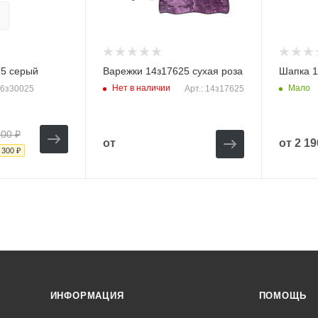
07
сек
25 серый
Варежки 14з17625 сухая роза
Шапка 1
Нет в наличии
Мало
16з30025
Арт.: 14з17625
500 ₽
от
от
2 19
 300 ₽
ИНФОРМАЦИЯ
ПОМОЩЬ