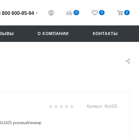
0
0
0
8 800 600-85-94
ТЗЫВЫ
О КОМПАНИИ
КОНТАКТЫ
Артикул:
8з1425
Похожие
8з1425 розовый/инжир