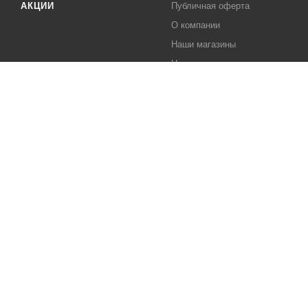
АКЦИИ
Публичная оферта
О компании
Наши магазины
Новости
Контакты
Вакансии
2026 © NIKASTYLE розничный интернет-магазин детской одежды