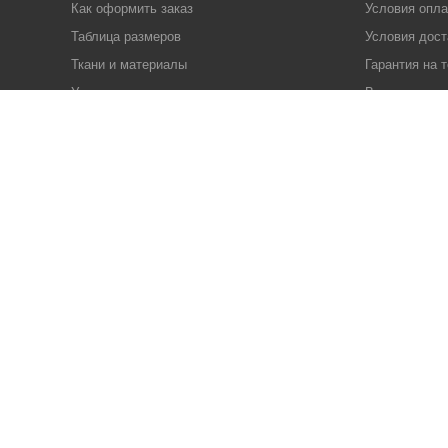
Как оформить заказ
Условия опл
Таблица размеров
Условия дост
Ткани и материалы
Гарантия на 
Уход
Возврат това
Температурный режим
Блог
Популярные вопросы
Продукция
Соглашение на обработку
персональных данных
Пользовательское соглашение
Политика конфиденциальности