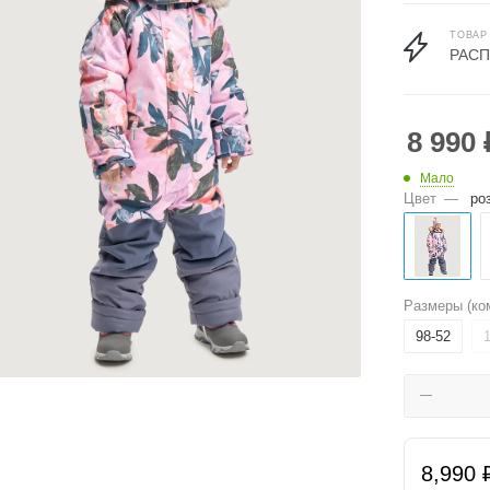
ТОВАР
РАС
8 990
Мало
Цвет
—
ро
Размеры (ко
98-52
8,990 