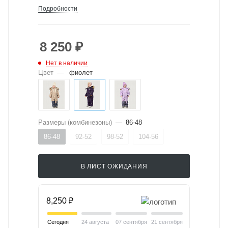
Подробности
8 250
₽
Нет в наличии
Цвет
—
фиолет
Размеры (комбинезоны)
—
86-48
86-48
92-52
98-52
104-56
В ЛИСТ ОЖИДАНИЯ
8,250 ₽
Сегодня
24 августа
07 сентября
21 сентября