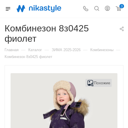
0
Комбинезон 8з0425
фиолет
—
—
—
—
Главная
Каталог
ЗИМА 2025-2026
Комбинезоны
Комбинезон 8з0425 фиолет
Похожие