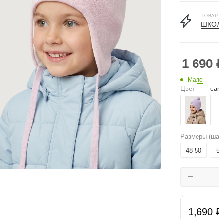
ТОВАР
ШКОЛ
1 690
Мало
Цвет
—
са
Размеры (ша
48-50
1,690 