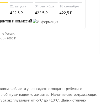
21 августа
04 сентября
18 сентября
422.5 ₽
422.5 ₽
422,5 ₽
центов и комиссий
 по России:
о от 7000 ₽
авки в области ушей надежно защитят ребенка от
у, лоб и уши надежно закрыты. Наличие светоотражающих
ура эксплуатации от -5°С до +10°С. Шапки отлично