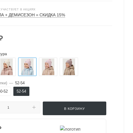
 УЧАСТВУЕТ В АКЦИЯХ
А + ДЕМИСЕЗОН = СКИДКА 15%
₽
кура
пки)
—
52-54
50-52
52-54
В КОРЗИНУ
₽