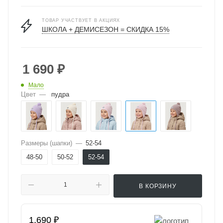
ТОВАР УЧАСТВУЕТ В АКЦИЯХ
ШКОЛА + ДЕМИСЕЗОН = СКИДКА 15%
1 690
₽
Мало
Цвет
—
пудра
Размеры (шапки)
—
52-54
48-50
50-52
52-54
В КОРЗИНУ
1,690 ₽