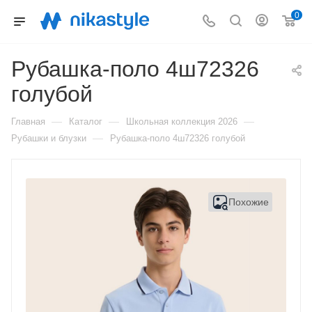
0
Рубашка-поло 4ш72326
голубой
—
—
—
Главная
Каталог
Школьная коллекция 2026
—
Рубашки и блузки
Рубашка-поло 4ш72326 голубой
Похожие