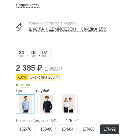
Подробности
ТОВАР УЧАСТВУЕТ В АКЦИЯХ
ШКОЛА + ДЕМИСЕЗОН = СКИДКА 15%
24
18
07
57
дн
час
мин
сек
2 385
₽
2 650
₽
-
10
%
Экономия
265
₽
Мало
Цвет
—
голубой
Размеры (пиджак ШФ)
—
176-92
152-76
158-80
164-84
170-88
176-92