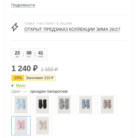
Подробности
ТОВАР УЧАСТВУЕТ В АКЦИЯХ
ОТКРЫТ ПРЕДЗАКАЗ КОЛЛЕКЦИИ ЗИМА 26/27
23
08
41
11
дн
час
мин
сек
1 240
₽
1 550
₽
-
20
%
Экономия
310
₽
Мало
Цвет
—
орхидея папоротник