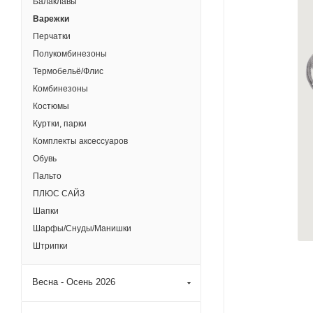
Балаклавы
Варежки
Перчатки
Полукомбинезоны
Термобельё/Флис
Комбинезоны
Костюмы
Куртки, парки
Комплекты аксессуаров
Обувь
Пальто
ПЛЮС САЙЗ
Шапки
Шарфы/Снуды/Манишки
Штрипки
Весна - Осень 2026