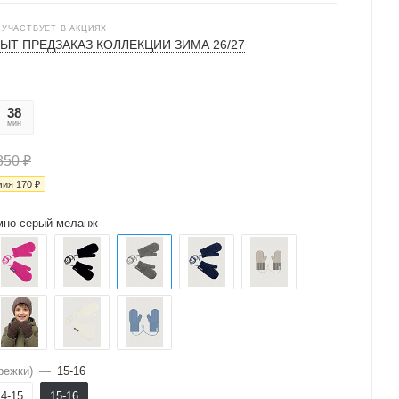
 УЧАСТВУЕТ В АКЦИЯХ
ЫТ ПРЕДЗАКАЗ КОЛЛЕКЦИИ ЗИМА 26/27
38
36
мин
сек
850
₽
мия
170
₽
мно-серый меланж
режки)
—
15-16
14-15
15-16