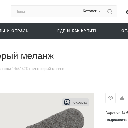
Каталог
ЛЫ И ОБРАЗЫ
ГДЕ И КАК КУПИТЬ
О
ерый меланж
режки 14з51526 темно-серый меланж
Похожие
Варежки 14з
Подробности