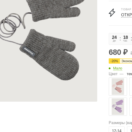
ТОВАР
ОТКР
24
18
дн
час
680
₽
-
20
%
Эконо
Мало
Цвет
—
те
Размеры (ва
12-14