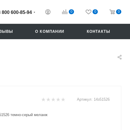
0
0
0
8 800 600-85-94
ТЗЫВЫ
О КОМПАНИИ
КОНТАКТЫ
Артикул:
14з51526
51526 темно-серый меланж