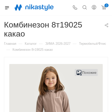
0
Комбинезон 8т19025
какао
—
—
—
Главная
Каталог
ЗИМА 2026-2027
Термобельё/Флис
—
Комбинезон 8т19025 какао
Похожие