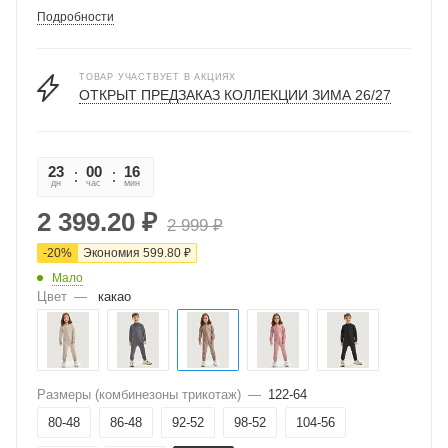
Подробности
ТОВАР УЧАСТВУЕТ В АКЦИЯХ
ОТКРЫТ ПРЕДЗАКАЗ КОЛЛЕКЦИИ ЗИМА 26/27
23
00
16
37
дн
час
мин
сек
2 399.20
₽
2 999
₽
-
20
%
Экономия
599.80
₽
Мало
Цвет
—
какао
Размеры (комбинезоны трикотаж)
—
122-64
80-48
86-48
92-52
98-52
104-56