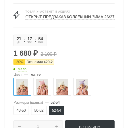
ТОВАР УЧАСТВУЕТ В АКЦИЯХ
ОТКРЫТ ПРЕДЗАКАЗ КОЛЛЕКЦИИ ЗИМА 26/27
21
17
54
11
дн
час
мин
сек
1 680
₽
2 100
₽
-
20
%
Экономия
420
₽
Мало
Цвет
—
латте
Размеры (шапки)
—
52-54
48-50
50-52
52-54
В КОРЗИНУ