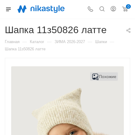
0
Шапка 11з50826 латте
—
—
—
—
Главная
Каталог
ЗИМА 2026-2027
Шапки
Шапка 11з50826 латте
Похожие