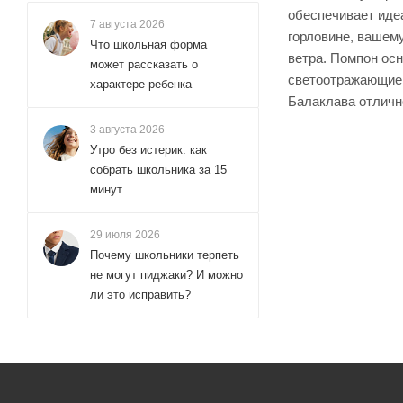
обеспечивает идеа
7 августа 2026
горловине, вашем
Что школьная форма
ветра. Помпон ос
может рассказать о
светоотражающие 
характере ребенка
Балаклава отличн
3 августа 2026
Утро без истерик: как
собрать школьника за 15
минут
29 июля 2026
Почему школьники терпеть
не могут пиджаки? И можно
ли это исправить?