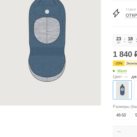
ТОВАР
ОТКР
23
18
дн
час
1 840
-
20
%
Эконо
Мало
Цвет
—
дж
Размеры (ба
48-50