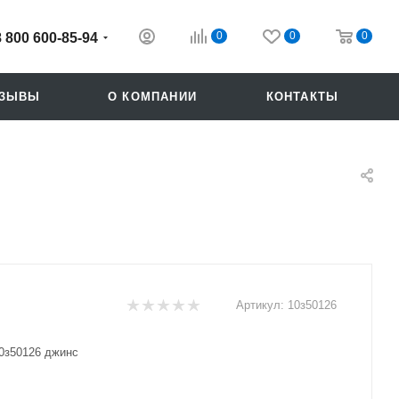
0
0
0
8 800 600-85-94
ТЗЫВЫ
О КОМПАНИИ
КОНТАКТЫ
Артикул:
10з50126
Похожие
0з50126 джинс