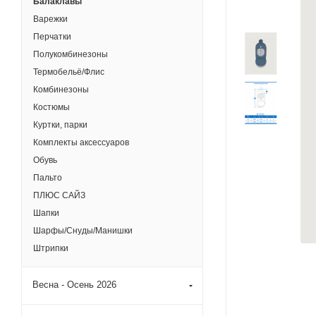
Балаклавы
Варежки
Перчатки
Полукомбинезоны
Термобельё/Флис
Комбинезоны
Костюмы
Куртки, парки
Комплекты аксессуаров
Обувь
Пальто
ПЛЮС САЙЗ
Шапки
Шарфы/Снуды/Манишки
Штрипки
Весна - Осень 2026