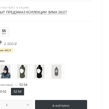
 УЧАСТВУЕТ В АКЦИЯХ
ЫТ ПРЕДЗАКАЗ КОЛЛЕКЦИИ ЗИМА 26/27
55
33
мин
сек
₽
2 300
₽
мия
460
₽
инс
лаклавы)
—
52-54
50-52
52-54
В КОРЗИНУ