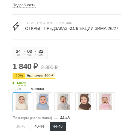
Подробности
ТОВАР УЧАСТВУЕТ В АКЦИЯХ
ОТКРЫТ ПРЕДЗАКАЗ КОЛЛЕКЦИИ ЗИМА 26/27
24
02
23
35
дн
час
мин
сек
1 840
₽
2 300
₽
-
20
%
Экономия
460
₽
Мало
Цвет
—
молоко
Размеры (балаклавы)
—
44-48
36-40
40-44
44-48