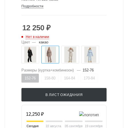
Подробности
12 250
₽
Нет в наличии
Цвет
—
какао
Размеры (куртка+комбинезон)
—
152-76
152-76
158-80
164-84
170-84
В ЛИСТ ОЖИДАНИЯ
12,250 ₽
Сегодня
22 августа
05 сентября
19 сентября