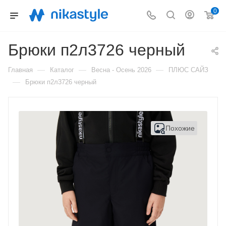
0
Брюки п2л3726 черный
—
—
—
Главная
Каталог
Весна - Осень 2026
ПЛЮС САЙЗ
—
Брюки п2л3726 черный
Похожие