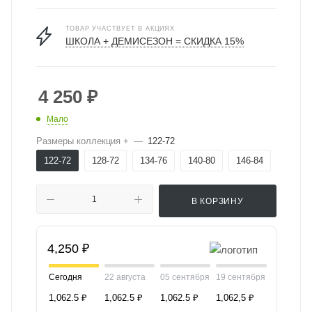
ТОВАР УЧАСТВУЕТ В АКЦИЯХ
ШКОЛА + ДЕМИСЕЗОН = СКИДКА 15%
4 250
₽
Мало
Размеры коллекция +
—
122-72
122-72
128-72
134-76
140-80
146-84
В КОРЗИНУ
4,250 ₽
Сегодня
22 августа
05 сентября
19 сентября
1,062.5 ₽
1,062.5 ₽
1,062.5 ₽
1,062,5 ₽