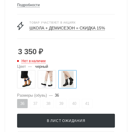
Подробности
ТОВАР УЧАСТВУЕТ В АКЦИЯХ
ШКОЛА + ДЕМИСЕЗОН = СКИДКА 15%
3 350
₽
Нет в наличии
Цвет
—
черный
Размеры (обувь)
—
36
36
37
38
39
40
41
В ЛИСТ ОЖИДАНИЯ