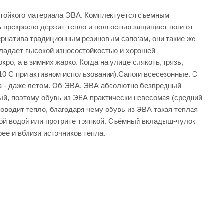
стойкого материала ЭВА. Комплектуется съемным
 прекрасно держит тепло и полностью защищает ноги от
тернатива традиционным резиновым сапогам, они такие же
обладает высокой износостойкостью и хорошей
ро, а в зимних жарко. Когда на улице слякоть, грязь,
-10 С при активном использовании).Сапоги всесезонные. С
а - даже летом. Об ЭВА. ЭВА абсолютно безвредный
й, поэтому обувь из ЭВА практически невесомая (средний
оводит тепло, благодаря чему обувь из ЭВА такая теплая
ной водой или протрите тряпкой. Съёмный вкладыш-чулок
ее и вблизи источников тепла.