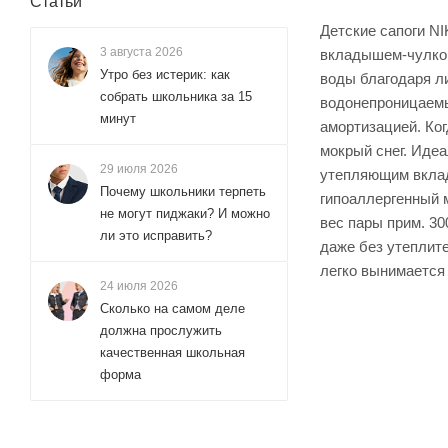
Статьи
Детские сапоги N
3 августа 2026
вкладышем-чулком
Утро без истерик: как
воды благодаря ли
собрать школьника за 15
водонепроницаемые
минут
амортизацией. Ког
мокрый снег. Идеа
29 июля 2026
утепляющим вклад
Почему школьники терпеть
гипоаллергенный 
не могут пиджаки? И можно
вес пары прим. 30
ли это исправить?
даже без утеплит
легко вынимается 
24 июля 2026
Сколько на самом деле
должна прослужить
качественная школьная
форма