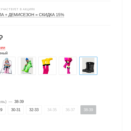
 УЧАСТВУЕТ В АКЦИЯХ
А + ДЕМИСЕЗОН = СКИДКА 15%
₽
чии
рный
увь)
—
38-39
29
30-31
32-33
34-35
36-37
38-39