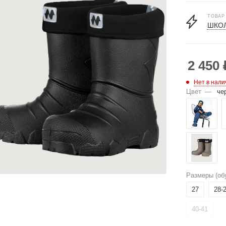
ТОВАР
ШКОЛ
2 450
Нет в нали
Цвет
—
че
Размеры (об
27
28-
40-41