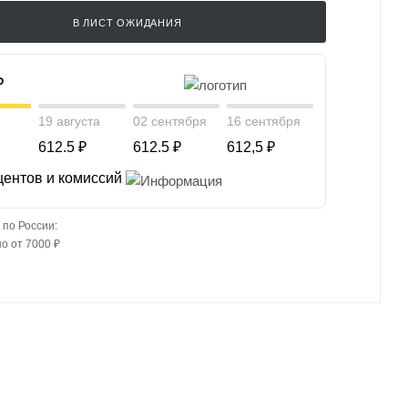
В ЛИСТ ОЖИДАНИЯ
₽
19 августа
02 сентября
16 сентября
612.5 ₽
612.5 ₽
612,5 ₽
центов и комиссий
 по России:
о от 7000 ₽