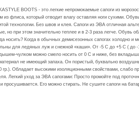
IKASTYLE BOOTS - это легкие непромокаемые сапоги из морозо
 из флиса, который отводит влагу оставляя ноги сухими. Обувь
той технологии. Без швов и клея. Сапоги из ЭВА отличная аль
, но при этом значительно теплее и в 2-3 раза легче. Обувь 
да носить? Когда в обычных демисезонных сапогах холодно и мок
льны для ледяных луж и снежной «каши». От -5 C до +5 С ( до 
ышем-чулком можно смело носить от 0 С и ниже, без вкладыш
материал не имеющий запаха. Он пористый, буквально воздушны
0 гр.). Обладает высокими изоляционными свойствами, слабо пр
еля. Легкий уход за ЭВА сапогами: Просто промойте под проточ
и просушивается. Его можно стирать. Не сушите сапоги на батар