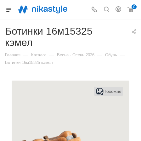
0
Ботинки 16м15325
кэмел
—
—
—
—
Главная
Каталог
Весна - Осень 2026
Обувь
Ботинки 16м15325 кэмел
Похожие