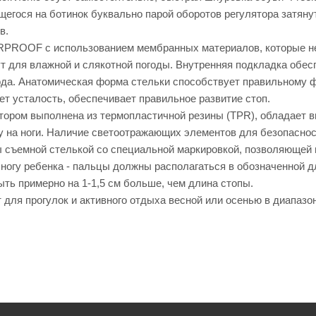
щегося на ботинок буквально парой оборотов регулятора затяну
в.
PROOF с использованием мембранных материалов, которые не п
 для влажной и слякотной погоды. Внутренняя подкладка обесп
ода. Анатомическая форма стельки способствует правильному 
ет усталость, обеспечивает правильное развитие стоп.
тором выполнена из термопластичной резины (TPR), обладает в
у на ноги. Наличие светоотражающих элементов для безопасност
 съемной стелькой со специальной маркировкой, позволяющей 
 ногу ребенка - пальцы должны располагаться в обозначенной д
ть примерно на 1-1,5 см больше, чем длина стопы.
для прогулок и активного отдыха весной или осенью в диапазоне