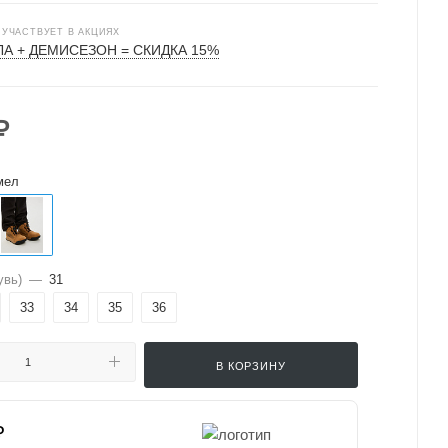
 УЧАСТВУЕТ В АКЦИЯХ
А + ДЕМИСЕЗОН = СКИДКА 15%
₽
мел
увь)
—
31
33
34
35
36
В КОРЗИНУ
₽