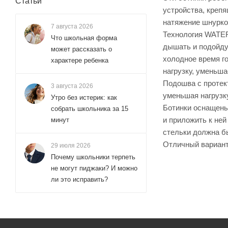
Статьи
устройства, крепя
натяжение шнурко
7 августа 2026
Технология WATER
Что школьная форма
дышать и подойдут
может рассказать о
холодное время г
характере ребенка
нагрузку, уменьша
Подошва с протек
3 августа 2026
уменьшая нагрузк
Утро без истерик: как
Ботинки оснащены
собрать школьника за 15
и приложить к ней
минут
стельки должна бы
Отличный вариант 
29 июля 2026
Почему школьники терпеть
не могут пиджаки? И можно
ли это исправить?