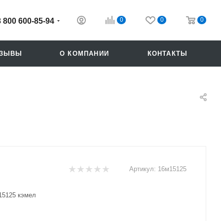
0
0
0
8 800 600-85-94
ТЗЫВЫ
О КОМПАНИИ
КОНТАКТЫ
Артикул:
16м15125
Похожие
15125 кэмел