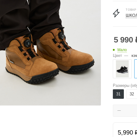
ТОВАР
ШКОЛ
5 990
Мало
Цвет
—
кэ
Размеры (об
31
32
5,990 