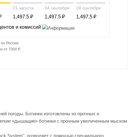
21 августа
04 сентября
18 сентября
₽
1,497.5 ₽
1,497.5 ₽
1,497,5 ₽
центов и комиссий
 по России:
о от 7000 ₽
й погоды. Ботинки изготовлены из прочных и
 Легкие «дышащие» ботинки с прочным увеличенным мыском
lock System", позволяет с помощью специального