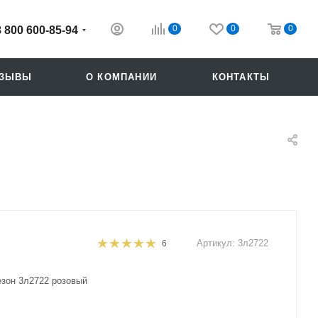
0
0
0
8 800 600-85-94
ТЗЫВЫ
О КОМПАНИИ
КОНТАКТЫ
Артикул:
3л2722
6
Похожие
зон 3л2722 розовый