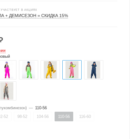
 УЧАСТВУЕТ В АКЦИЯХ
А + ДЕМИСЕЗОН = СКИДКА 15%
₽
чии
зовый
лукомбинезон)
—
110-56
92-52
98-52
104-56
110-56
116-60