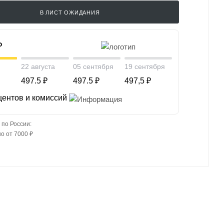
В ЛИСТ ОЖИДАНИЯ
₽
22 августа
05 сентября
19 сентября
497.5 ₽
497.5 ₽
497,5 ₽
центов и комиссий
 по России:
о от 7000 ₽