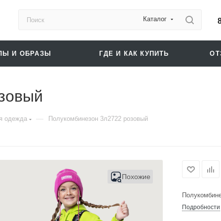
Каталог
ЛЫ И ОБРАЗЫ
ГДЕ И КАК КУПИТЬ
О
зовый
—
я одежда
Полукомбинезон 3л2722 розовый
Похожие
Полукомбине
Подробности