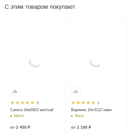
С этим товаром покупают
5
1
Сапоги 16м5923 желтый
Варежки 14л3122 неви
Много
Мало
от
2 450 ₽
от
1 190 ₽