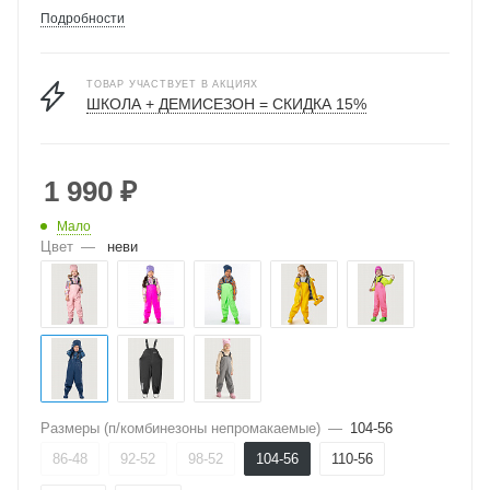
Подробности
ТОВАР УЧАСТВУЕТ В АКЦИЯХ
ШКОЛА + ДЕМИСЕЗОН = СКИДКА 15%
1 990
₽
Мало
Цвет
—
неви
Размеры (п/комбинезоны непромакаемые)
—
104-56
86-48
92-52
98-52
104-56
110-56