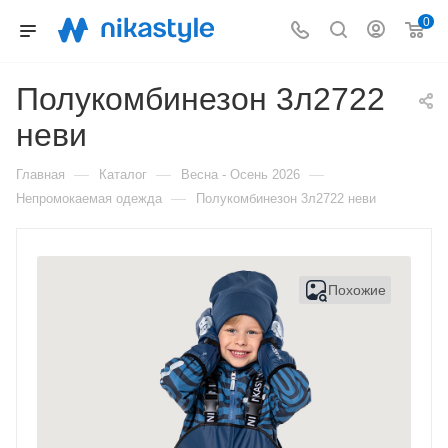
0
Полукомбинезон 3л2722
неви
—
—
—
Главная
Каталог
Весна - Осень 2026
—
Непромокаемая одежда
Полукомбинезон 3л2722 неви
Похожие