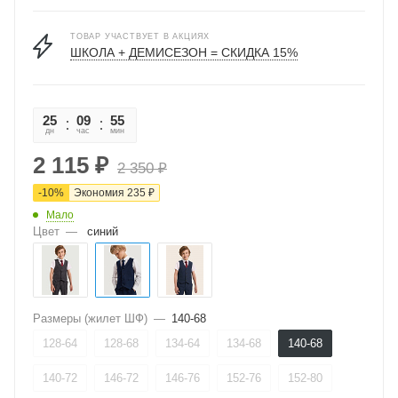
ТОВАР УЧАСТВУЕТ В АКЦИЯХ
ШКОЛА + ДЕМИСЕЗОН = СКИДКА 15%
25
09
55
44
дн
час
мин
сек
2 115
₽
2 350
₽
-
10
%
Экономия
235
₽
Мало
Цвет
—
синий
Размеры (жилет ШФ)
—
140-68
128-64
128-68
134-64
134-68
140-68
140-72
146-72
146-76
152-76
152-80