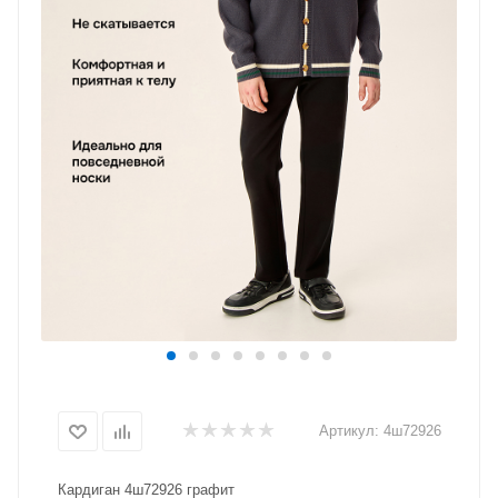
Артикул:
4ш72926
Кардиган 4ш72926 графит