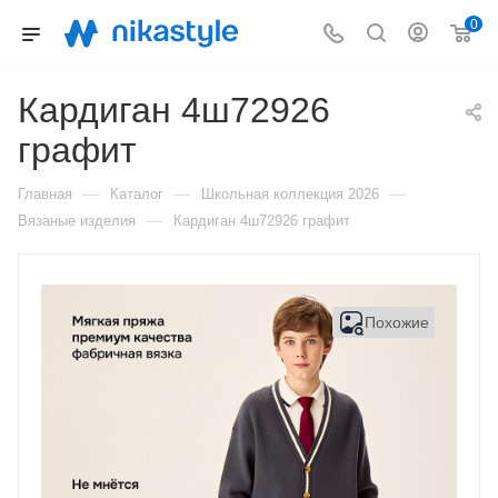
0
Кардиган 4ш72926
графит
—
—
—
Главная
Каталог
Школьная коллекция 2026
—
Вязаные изделия
Кардиган 4ш72926 графит
Похожие