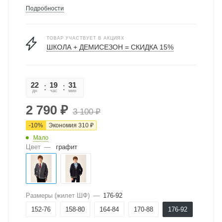
Подробности
ТОВАР УЧАСТВУЕТ В АКЦИЯХ
ШКОЛА + ДЕМИСЕЗОН = СКИДКА 15%
22
19
31
57
дн
час
мин
сек
2 790
₽
3 100
₽
-
10
%
Экономия
310
₽
Мало
Цвет
—
графит
Размеры (жилет ШФ)
—
176-92
152-76
158-80
164-84
170-88
176-92