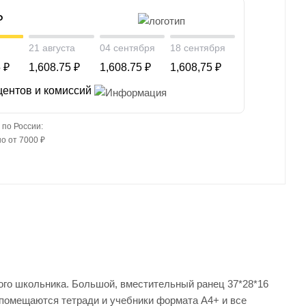
₽
21 августа
04 сентября
18 сентября
 ₽
1,608.75 ₽
1,608.75 ₽
1,608,75 ₽
центов и комиссий
 по России:
о от 7000 ₽
го школьника. Большой, вместительный ранец 37*28*16
го помещаются тетради и учебники формата А4+ и все