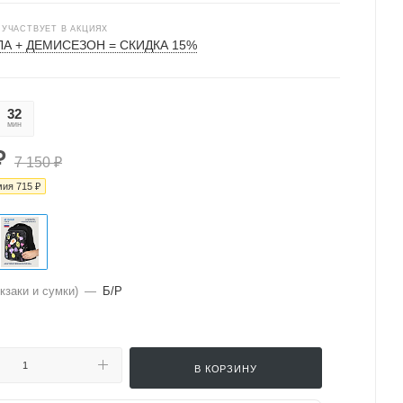
 УЧАСТВУЕТ В АКЦИЯХ
А + ДЕМИСЕЗОН = СКИДКА 15%
32
55
мин
сек
₽
7 150
₽
мия
715
₽
кзаки и сумки)
—
Б/Р
В КОРЗИНУ