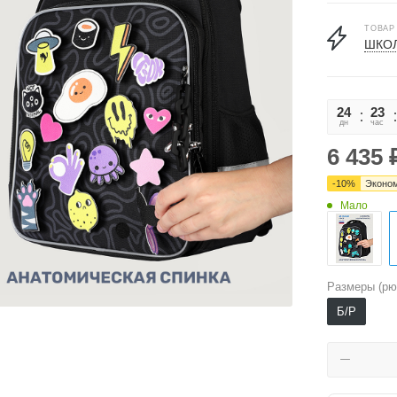
ТОВАР
ШКОЛ
24
23
дн
час
6 435
-
10
%
Эконо
Мало
Размеры (рю
Б/Р