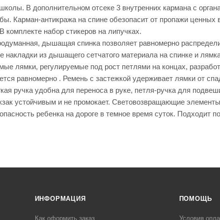
школы. В дополнительном отсеке 3 внутренних кармана с органа
бы. Карман-антикража на спине обезопасит от пропажи ценных
В комплекте набор стикеров на липучках.
родуманная, дышащая спинка позволяет равномерно распределит
е накладки из дышащего сетчатого материала на спинке и лямк
ые лямки, регулируемые под рост петлями на концах, разработа
тся равномерно . Ремень с застежкой удерживает лямки от спад
кая ручка удобна для переноса в руке, петля-ручка для подвеш
кзак устойчивым и не промокает. Световозвращающие элементы с
пасность ребенка на дороге в темное время суток. Подходит п
ИНФОРМАЦИЯ
ПОМОЩЬ
Как оформить заказ
Условия опл