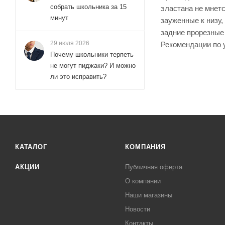
собрать школьника за 15
эластана не мнет
минут
зауженные к низу,
задние прорезные 
29 июля 2026
Рекомендации по у
Почему школьники терпеть
не могут пиджаки? И можно
ли это исправить?
КАТАЛОГ
КОМПАНИЯ
АКЦИИ
Публичная оферта
О компании
Наши магазины
Новости
Контакты