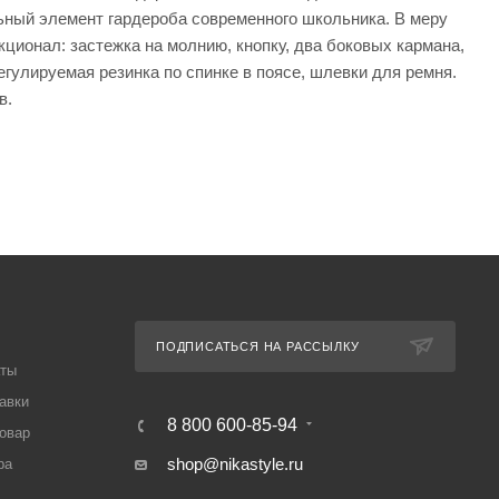
льный элемент гардероба современного школьника. В меру
кционал: застежка на молнию, кнопку, два боковых кармана,
гулируемая резинка по спинке в поясе, шлевки для ремня.
в.
ПОДПИСАТЬСЯ НА РАССЫЛКУ
аты
авки
8 800 600-85-94
товар
shop@nikastyle.ru
ра