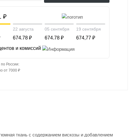
1 ₽
22 августа
05 сентября
19 сентября
₽
674.78 ₽
674.78 ₽
674,77 ₽
центов и комиссий
 по России:
о от 7000 ₽
стюмная ткань с содержанием вискозы и добавлением