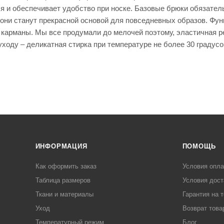
ся и обеспечивает удобство при носке. Базовые брюки обязате
 они станут прекрасной основой для повседневных образов. Фун
карманы. Мы все продумали до мелочей поэтому, эластичная ре
ходу – деликатная стирка при температуре не более 30 градусо
ИНФОРМАЦИЯ
ПОМОЩЬ
Как оформить заказ
Условия опл
Таблица размеров
Условия дост
Ткани и материалы
Гарантия на 
Уход
Возврат това
Температурный режим
Блог