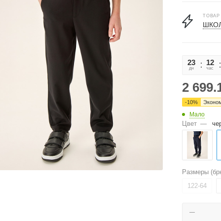
ТОВАР
ШКОЛ
23
12
дн
час
2 699.
-
10
%
Эконо
Мало
Цвет
—
че
Размеры (бр
122-64