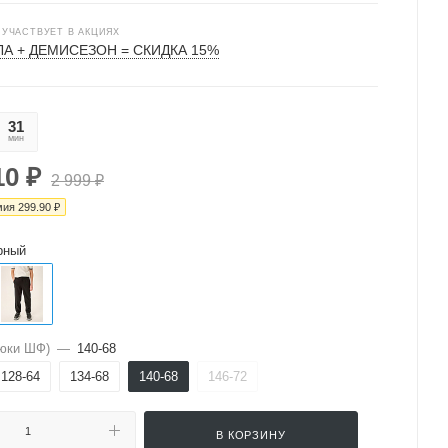
 УЧАСТВУЕТ В АКЦИЯХ
А + ДЕМИСЕЗОН = СКИДКА 15%
31
01
мин
сек
10
₽
2 999
₽
мия
299.90
₽
рный
юки ШФ)
—
140-68
128-64
134-68
140-68
146-72
В КОРЗИНУ