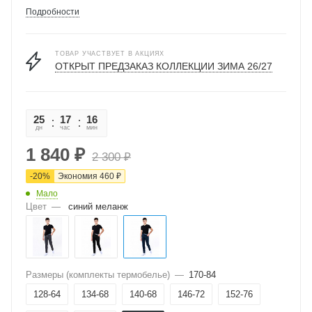
Подробности
ТОВАР УЧАСТВУЕТ В АКЦИЯХ
ОТКРЫТ ПРЕДЗАКАЗ КОЛЛЕКЦИИ ЗИМА 26/27
25
17
16
46
дн
час
мин
сек
1 840
₽
2 300
₽
-
20
%
Экономия
460
₽
Мало
Цвет
—
синий меланж
Размеры (комплекты термобелье)
—
170-84
128-64
134-68
140-68
146-72
152-76