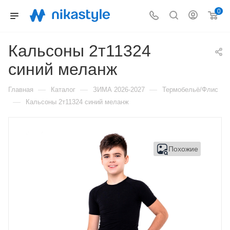
0
Кальсоны 2т11324
синий меланж
—
—
—
Главная
Каталог
ЗИМА 2026-2027
Термобельё/Флис
—
Кальсоны 2т11324 синий меланж
Похожие