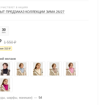
 УЧАСТВУЕТ В АКЦИЯХ
ЫТ ПРЕДЗАКАЗ КОЛЛЕКЦИИ ЗИМА 26/27
30
07
мин
сек
₽
1 550
₽
мия
310
₽
ний меланж
уды, шарфы, манишки)
—
54