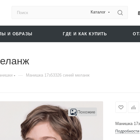
Каталог
ЛЫ И ОБРАЗЫ
ГДЕ И КАК КУПИТЬ
О
меланж
—
анишки
Манишка 17з53326 синий меланж
Похожие
Манишка 17з
Подробности