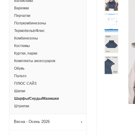
Балаклавы
Варежки
Перчатки
Полукомбинезоны
Термобельё/Флис
Комбинезоны
Костюмы
Куртки, парки
Комплекты аксессуаров
Обувь
Пальто
ПЛЮС САЙЗ
Шапки
Шарфы/Снуды/Манишки
Штрипки
Весна - Осень 2026