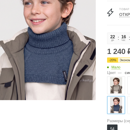
ТОВАР
ОТКР
22
16
дн
час
1 240
-
20
%
Эконо
Мало
Цвет
—
си
Размеры (сн
54