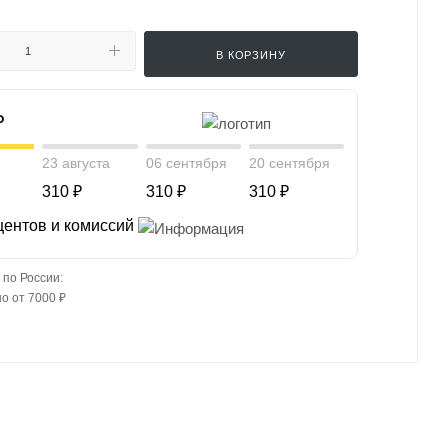
В КОРЗИНУ
₽
23 августа
06 сентября
20 сентября
310 ₽
310 ₽
310 ₽
центов и комиссий
 по России:
о от 7000 ₽