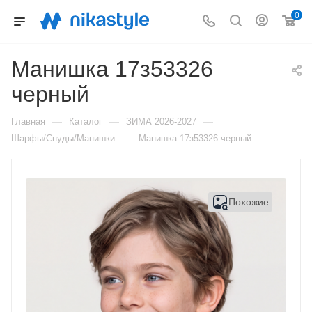
0
Манишка 17з53326
черный
—
—
—
Главная
Каталог
ЗИМА 2026-2027
—
Шарфы/Снуды/Манишки
Манишка 17з53326 черный
Похожие