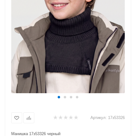
Артикул:
17з53326
Манишка 17з53326 черный