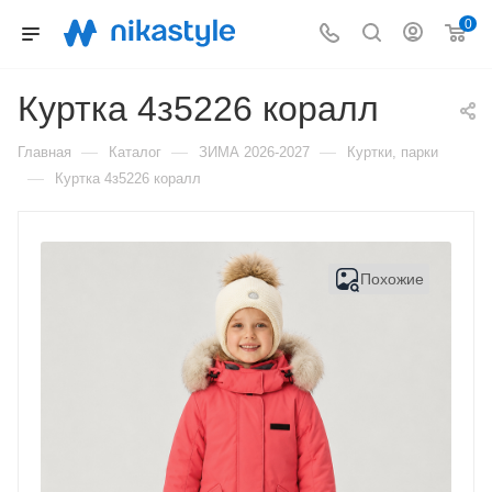
0
Куртка 4з5226 коралл
—
—
—
Главная
Каталог
ЗИМА 2026-2027
Куртки, парки
—
Куртка 4з5226 коралл
Похожие