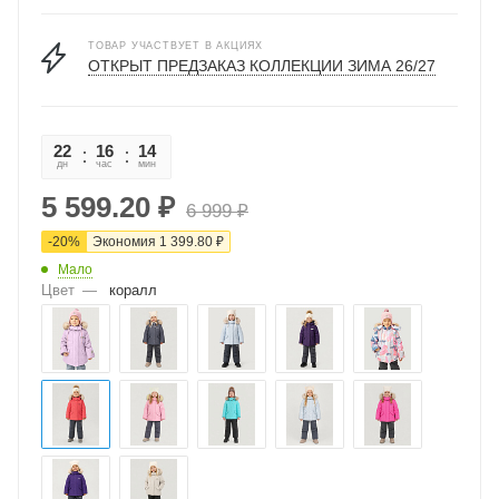
ТОВАР УЧАСТВУЕТ В АКЦИЯХ
ОТКРЫТ ПРЕДЗАКАЗ КОЛЛЕКЦИИ ЗИМА 26/27
22
16
14
37
дн
час
мин
сек
5 599.20
₽
6 999
₽
-
20
%
Экономия
1 399.80
₽
Мало
Цвет
—
коралл