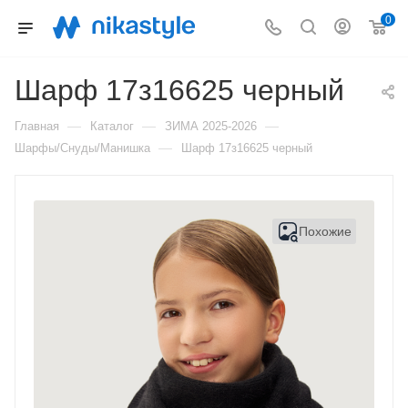
0
Шарф 17з16625 черный
—
—
—
Главная
Каталог
ЗИМА 2025-2026
—
Шарфы/Снуды/Манишка
Шарф 17з16625 черный
Похожие