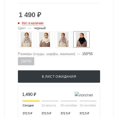
1 490
₽
Нет в наличии
Цвет
—
черный
Размеры (снуды, шарфы, манишки)
—
150*55
150*55
В ЛИСТ ОЖИДАНИЯ
1,490 ₽
Сегодня
22 августа
05 сентября
19 сентября
372.5 ₽
372.5 ₽
372.5 ₽
372,5 ₽