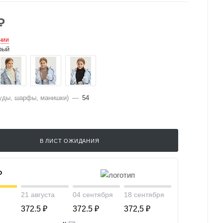
₽
чии
рый
уды, шарфы, манишки)
—
54
В ЛИСТ ОЖИДАНИЯ
₽
21 августа
04 сентября
18 сентября
372.5 ₽
372.5 ₽
372,5 ₽