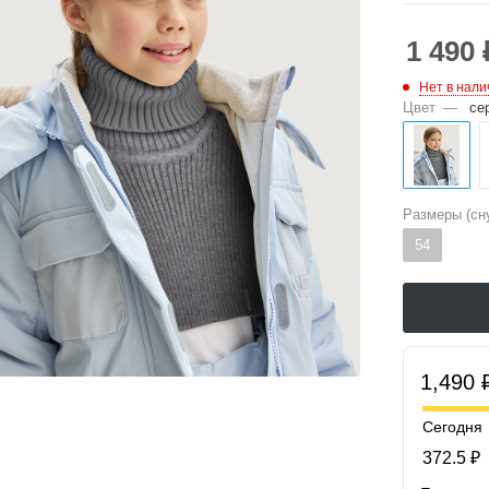
1 490
Нет в нали
Цвет
—
се
Размеры (сн
54
1,490 
Сегодня
372.5 ₽