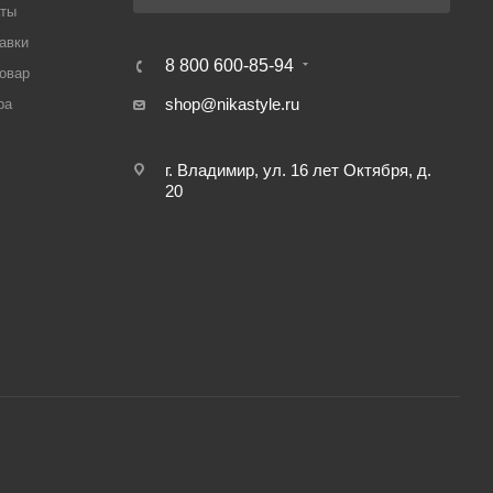
аты
авки
8 800 600-85-94
товар
shop@nikastyle.ru
ра
г. Владимир, ул. 16 лет Октября, д.
20