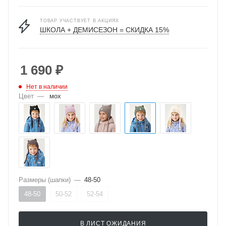
ТОВАР УЧАСТВУЕТ В АКЦИЯХ
ШКОЛА + ДЕМИСЕЗОН = СКИДКА 15%
1 690
₽
Нет в наличии
Цвет
—
мох
Размеры (шапки)
—
48-50
48-50
50-52
52-54
В ЛИСТ ОЖИДАНИЯ