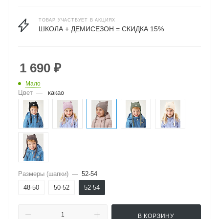
ТОВАР УЧАСТВУЕТ В АКЦИЯХ
ШКОЛА + ДЕМИСЕЗОН = СКИДКА 15%
1 690
₽
Мало
Цвет
—
какао
Размеры (шапки)
—
52-54
48-50
50-52
52-54
В КОРЗИНУ