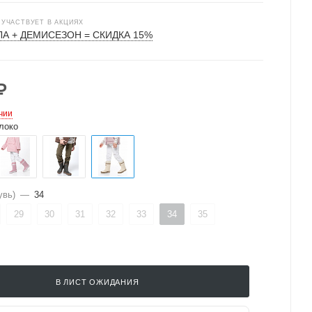
 УЧАСТВУЕТ В АКЦИЯХ
А + ДЕМИСЕЗОН = СКИДКА 15%
₽
чии
локо
увь)
—
34
29
30
31
32
33
34
35
В ЛИСТ ОЖИДАНИЯ