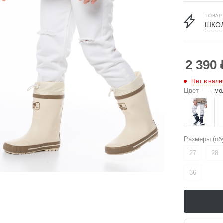
ТОВАР
ШКОЛ
2 390
Нет в нали
Цвет
—
мо
Размеры (об
27
28
36