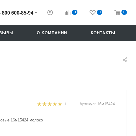
0
0
0
8 800 600-85-94
ТЗЫВЫ
О КОМПАНИИ
КОНТАКТЫ
Артикул:
16м15424
1
Похожие
новые 16м15424 молоко