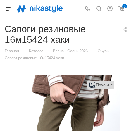
0
Сапоги резиновые
16м15424 хаки
—
—
—
—
Главная
Каталог
Весна - Осень 2026
Обувь
Сапоги резиновые 16м15424 хаки
Похожие