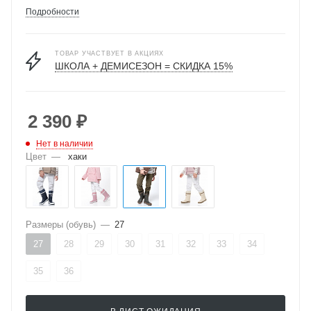
Подробности
ТОВАР УЧАСТВУЕТ В АКЦИЯХ
ШКОЛА + ДЕМИСЕЗОН = СКИДКА 15%
2 390
₽
Нет в наличии
Цвет
—
хаки
Размеры (обувь)
—
27
27
28
29
30
31
32
33
34
35
36