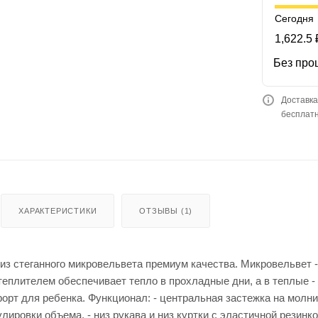
Сегодня
1,622.5 
Без про
Доставка
бесплатн
ХАРАКТЕРИСТИКИ
ОТЗЫВЫ (1)
стеганного микровельвета премиум качества. Микровельвет - э
теплителем обеспечивает тепло в прохладные дни, а в теплые -
т для ребенка. Функционал: - центральная застежка на молнии
улировки объема, - низ рукава и низ куртки с эластичной резин