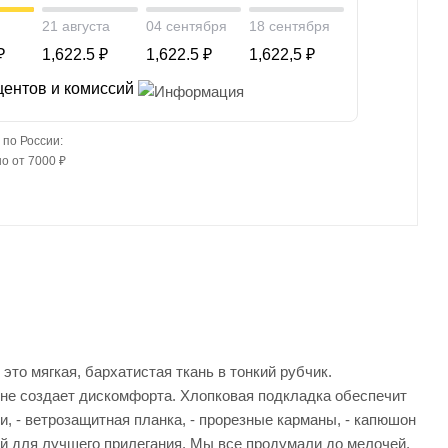
21 августа
04 сентября
18 сентября
₽
1,622.5 ₽
1,622.5 ₽
1,622,5 ₽
центов и комиссий
 по России:
о от 7000 ₽
то мягкая, бархатистая ткань в тонкий рубчик.
 не создает дискомфорта. Хлопковая подкладка обеспечит
, - ветрозащитная планка, - прорезные карманы, - капюшон
кой для лучшего прилегания. Мы все продумали до мелочей,