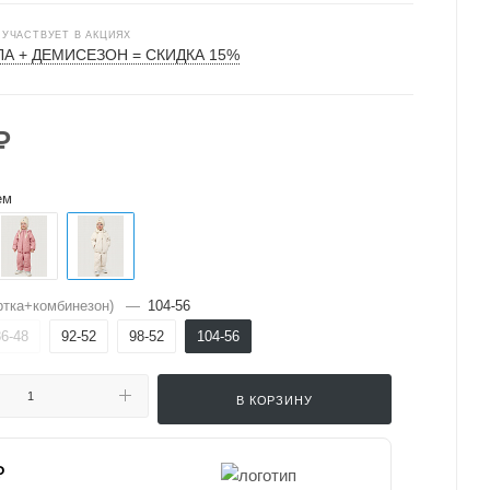
 УЧАСТВУЕТ В АКЦИЯХ
А + ДЕМИСЕЗОН = СКИДКА 15%
₽
ем
ртка+комбинезон)
—
104-56
86-48
92-52
98-52
104-56
В КОРЗИНУ
₽