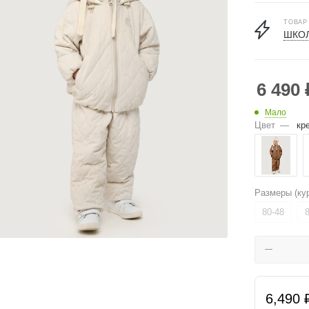
ТОВАР
ШКОЛ
6 490
Мало
Цвет
—
кр
Размеры (ку
80-48
6,490 