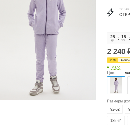
ТОВАР
ОТКР
25
15
дн
час
2 240
-
20
%
Эконо
Мало
Цвет
—
ла
Размеры (ко
92-52
128-64