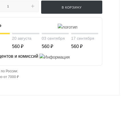
В КОРЗИНУ
₽
20 августа
03 сентября
17 сентября
560 ₽
560 ₽
560 ₽
центов и комиссий
 по России:
о от 7000 ₽