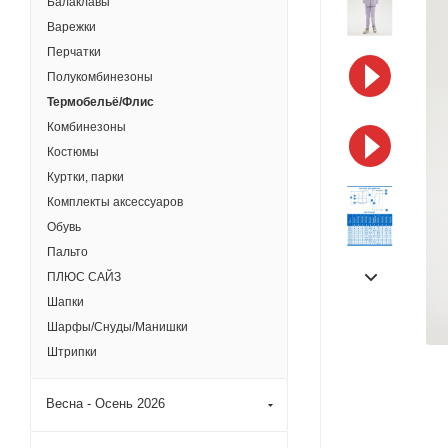
Балаклавы
Варежки
Перчатки
Полукомбинезоны
Термобельё/Флис
Комбинезоны
Костюмы
Куртки, парки
Комплекты аксессуаров
Обувь
Пальто
ПЛЮС САЙЗ
Шапки
Шарфы/Снуды/Манишки
Штрипки
Весна - Осень 2026