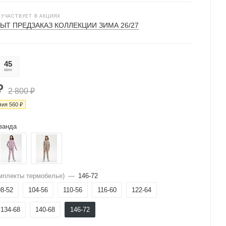
 УЧАСТВУЕТ В АКЦИЯХ
ЫТ ПРЕДЗАКАЗ КОЛЛЕКЦИИ ЗИМА 26/27
45
39
мин
сек
₽
2 800
₽
мия
560
₽
ванда
мплекты термобелье)
—
146-72
98-52
104-56
110-56
116-60
122-64
134-68
140-68
146-72