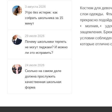
3 августа 2026
Костюм для девоч
Утро без истерик: как
слои одежды. Фли
собрать школьника за 15
прекрасно подойд
минут
• молния, • удоб
защемления. Брюки
29 июля 2026
условии соблюден
Почему школьники терпеть
которые отлично с
не могут пиджаки? И можно
ли это исправить?
24 июля 2026
Сколько на самом деле
должна прослужить
качественная школьная
форма