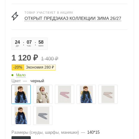
ТОВАР УЧАСТВУЕТ В АКЦИЯХ
ОТКРЫТ ПРЕДЗАКАЗ КОЛЛЕКЦИИ ЗИМА 26/27
24
07
58
12
дн
час
мин
сек
1 120
₽
1 400
₽
-
20
%
Экономия
280
₽
Мало
Цвет
—
черный
Размеры (снуды, шарфы, манишки)
—
140*15