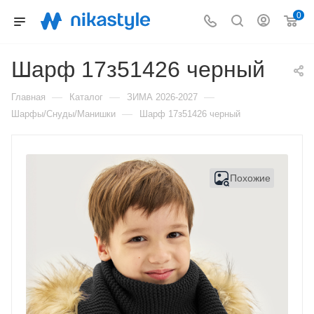
0
Шарф 17з51426 черный
—
—
—
Главная
Каталог
ЗИМА 2026-2027
—
Шарфы/Снуды/Манишки
Шарф 17з51426 черный
Похожие