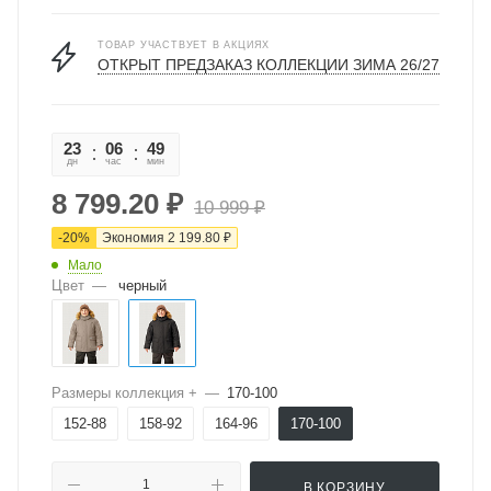
ТОВАР УЧАСТВУЕТ В АКЦИЯХ
ОТКРЫТ ПРЕДЗАКАЗ КОЛЛЕКЦИИ ЗИМА 26/27
23
06
49
05
дн
час
мин
сек
8 799.20
₽
10 999
₽
-
20
%
Экономия
2 199.80
₽
Мало
Цвет
—
черный
Размеры коллекция +
—
170-100
152-88
158-92
164-96
170-100
В КОРЗИНУ