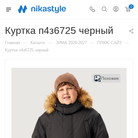
0
Куртка п4з6725 черный
—
—
—
—
Главная
Каталог
ЗИМА 2026-2027
ПЛЮС САЙЗ
Куртка п4з6725 черный
Похожие