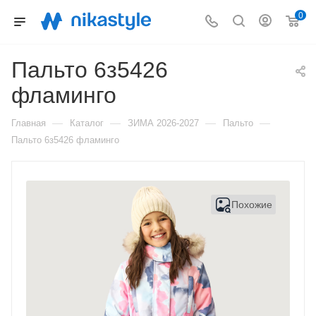
0
Пальто 6з5426
фламинго
—
—
—
—
Главная
Каталог
ЗИМА 2026-2027
Пальто
Пальто 6з5426 фламинго
Похожие