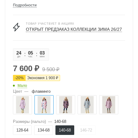
Подробности
ТОВАР УЧАСТВУЕТ В АКЦИЯХ
ОТКРЫТ ПРЕДЗАКАЗ КОЛЛЕКЦИИ ЗИМА 26/27
24
05
03
08
дн
час
мин
сек
7 600
₽
9 500
₽
-
20
%
Экономия
1 900
₽
Мало
Цвет
—
фламинго
Размеры (пальто)
—
140-68
128-64
134-68
140-68
146-72