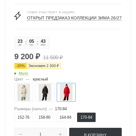
ТОВАР УЧАСТВУЕТ В АКЦИЯХ
ОТКРЫТ ПРЕДЗАКАЗ КОЛЛЕКЦИИ ЗИМА 26/27
23
05
43
44
дн
час
мин
сек
9 200
₽
11 500
₽
-
20
%
Экономия
2 300
₽
Мало
Цвет
—
красный
Размеры (пальто)
—
170-84
152-76
158-80
164-84
170-84
В КОРЗИНУ