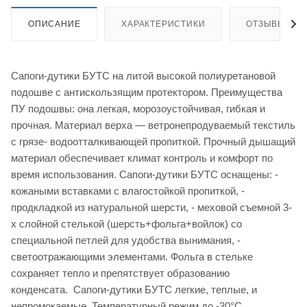
ОПИСАНИЕ
ХАРАКТЕРИСТИКИ
ОТЗЫВЫ
Сапоги-дутики БУТС на литой высокой полиуретановой
подошве с антискользящим протектором. Преимущества
ПУ подошвы: она легкая, морозоустойчивая, гибкая и
прочная. Материал верха — ветронепродуваемый текстиль
с грязе- водоотталкивающей пропиткой. Прочный дышащий
материал обеспечивает климат контроль и комфорт по
время использования. Сапоги-дутики БУТС оснащены: -
кожаными вставками с влагостойкой пропиткой, -
продкладкой из натуральной шерсти, - меховой съемной 3-
х слойной стелькой (шерсть+фольга+войлок) со
специальной петлей для удобства вынимания, -
светоотражающими элементами. Фольга в стельке
сохраняет тепло и препятствует образованию
конденсата. Сапоги-дутики БУТС легкие, теплые, и
непромокаемые. Температурный режим до -30°С.