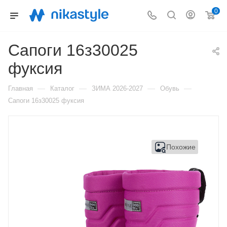
0
Сапоги 16з30025
фуксия
—
—
—
—
Главная
Каталог
ЗИМА 2026-2027
Обувь
Сапоги 16з30025 фуксия
Похожие