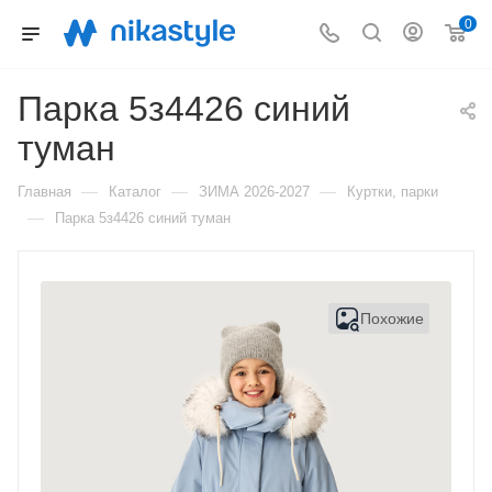
0
Парка 5з4426 синий
туман
—
—
—
Главная
Каталог
ЗИМА 2026-2027
Куртки, парки
—
Парка 5з4426 синий туман
Похожие