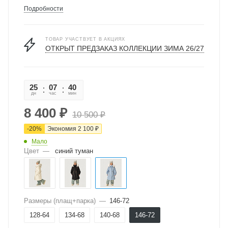
Подробности
ТОВАР УЧАСТВУЕТ В АКЦИЯХ
ОТКРЫТ ПРЕДЗАКАЗ КОЛЛЕКЦИИ ЗИМА 26/27
25
07
40
38
дн
час
мин
сек
8 400
₽
10 500
₽
-
20
%
Экономия
2 100
₽
Мало
Цвет
—
синий туман
Размеры (плащ+парка)
—
146-72
128-64
134-68
140-68
146-72