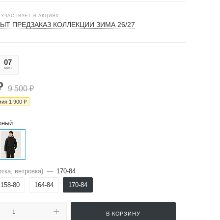
 УЧАСТВУЕТ В АКЦИЯХ
ЫТ ПРЕДЗАКАЗ КОЛЛЕКЦИИ ЗИМА 26/27
07
37
мин
сек
₽
9 500
₽
мия
1 900
₽
рный
тка, ветровка)
—
170-84
158-80
164-84
170-84
В КОРЗИНУ