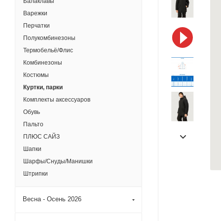
Балаклавы
Варежки
Перчатки
Полукомбинезоны
Термобельё/Флис
Комбинезоны
Костюмы
Куртки, парки
Комплекты аксессуаров
Обувь
Пальто
ПЛЮС САЙЗ
Шапки
Шарфы/Снуды/Манишки
Штрипки
Весна - Осень 2026