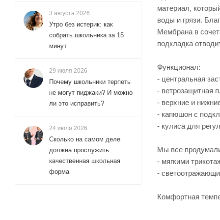
материал, которы
3 августа 2026
воды и грязи. Бл
Утро без истерик: как
Мембрана в сочета
собрать школьника за 15
подкладка отводи
минут
Функционал:
29 июля 2026
- центральная зас
Почему школьники терпеть
- ветрозащитная п
не могут пиджаки? И можно
- верхние и нижни
ли это исправить?
- капюшон с подкл
- кулиса для регу
24 июля 2026
Сколько на самом деле
Мы все продумали
должна прослужить
- мягкими трикот
качественная школьная
форма
- светоотражающи
Комфортная темпер