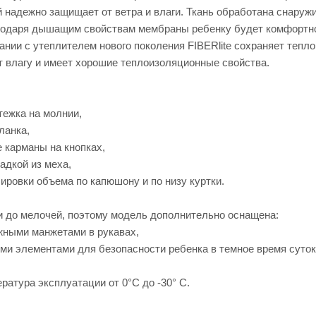
й надежно защищает от ветра и влаги. Ткань обработана снару
агодаря дышащим свойствам мембраны ребенку будет комфортно 
нии с утеплителем нового поколения FIBERlite сохраняет тепло
т влагу и имеет хорошие теплоизоляционные свойства.
тежка на молнии,
ланка,
е карманы на кнопках,
адкой из меха,
лировки объема по капюшону и по низу куртки.
 до мелочей, поэтому модель дополнительно оснащена:
ажными манжетами в рукавах,
ми элементами для безопасности ребенка в темное время суто
атура эксплуатации от 0°С до -30° С.