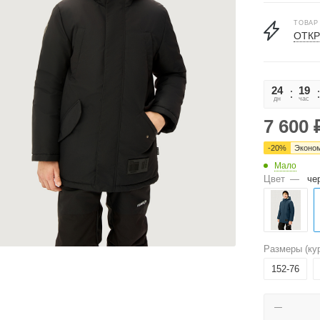
ТОВАР
ОТКР
24
19
дн
час
7 600
-
20
%
Эконо
Мало
Цвет
—
че
Размеры (кур
152-76