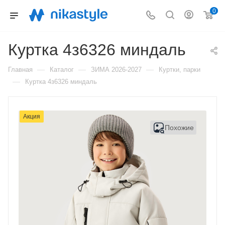
0
Куртка 4з6326 миндаль
—
—
—
Главная
Каталог
ЗИМА 2026-2027
Куртки, парки
—
Куртка 4з6326 миндаль
Акция
Похожие