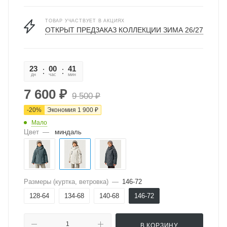
ТОВАР УЧАСТВУЕТ В АКЦИЯХ
ОТКРЫТ ПРЕДЗАКАЗ КОЛЛЕКЦИИ ЗИМА 26/27
23
00
41
34
дн
час
мин
сек
7 600
₽
9 500
₽
-
20
%
Экономия
1 900
₽
Мало
Цвет
—
миндаль
Размеры (куртка, ветровка)
—
146-72
128-64
134-68
140-68
146-72
В КОРЗИНУ